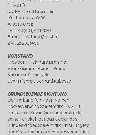
(„HVST“)
c/o Reinhard Brantner
Muchargasse 6/56
A-8010 Graz
Tel: +43 (664) 4242693
E-mail:
vorstand@hvst.at
ZVR
262325496
VORSTAND
Präsident: Reinhard Brantner
Vizepräsident: Roman Prunč
Kassierin: Astrid Kals
Schriftführer: Gerhard Kubassa
GRUNDLEGENDE RICHTUNG
Der Verband führt den Namen
Hockeyverband Steiermark (HVST). Er
hat seinen Sitz in Graz und erstreckt
seine Tätigkeit auf das Gebiet des
Bundeslandes Steiermark. Er ist Mitglied
des Österreichischen Hockeyverbandes