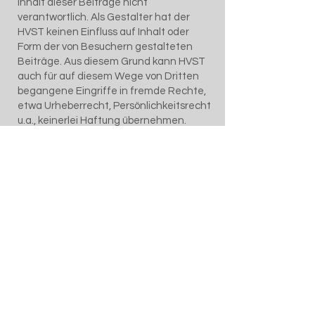
Inhalt dieser Beiträge nicht
verantwortlich. Als Gestalter hat der
HVST keinen Einfluss auf Inhalt oder
Form der von Besuchern gestalteten
Beiträge. Aus diesem Grund kann HVST
auch für auf diesem Wege von Dritten
begangene Eingriffe in fremde Rechte,
etwa Urheberrecht, Persönlichkeitsrecht
u.a., keinerlei Haftung übernehmen.
Webmaster:
vorstand@hvst.at
Herstellungs- und Erscheinungsort: Graz
HVST - Hockeyverband
Steiermark
Impressum
Datenschutz